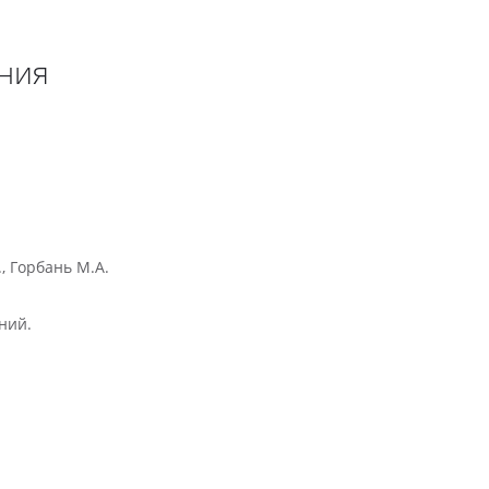
ения
, Горбань М.А.
ний.