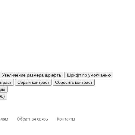
Увеличение размера шрифта
Шрифт по умолчанию
траст
Серый контраст
Сбросить контраст
уры
л.)
елям
Обратная связь
Контакты