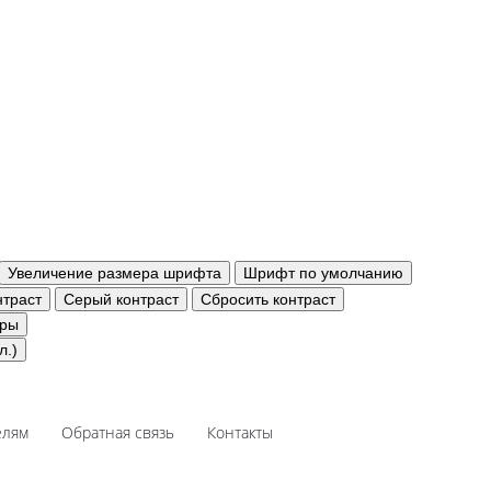
Увеличение размера шрифта
Шрифт по умолчанию
траст
Серый контраст
Сбросить контраст
уры
л.)
елям
Обратная связь
Контакты